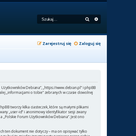
Szukaj
Wyszukiwanie zaa
Zarejestruj się
Zaloguj się
um Użytkowników Debiana”, „https://www.debian.pl” i phpBB
lej „informacjami o tobie” zebranych w czasie dowolnej
pBB tworzy kilka ciasteczek, które są małymi plikami
any „user-id” i anonimowy identyfikator sesji zwany
 na „Polskie Forum Użytkowników Debiana”. Jest ono
ch ten dokument nie dotyczy – ma on opisywać tylko