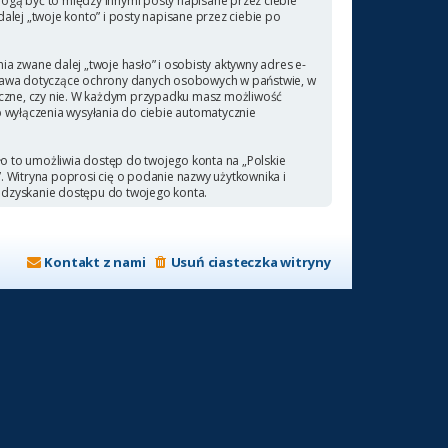
ogą być to między innymi posty napisane przez ciebie
ej „twoje konto” i posty napisane przez ciebie po
a zwane dalej „twoje hasło” i osobisty aktywny adres e-
 prawa dotyczące ochrony danych osobowych w państwie, w
ieczne, czy nie. W każdym przypadku masz możliwość
b wyłączenia wysyłania do ciebie automatycznie
ło to umożliwia dostęp do twojego konta na „Polskie
a”. Witryna poprosi cię o podanie nazwy użytkownika i
odzyskanie dostępu do twojego konta.
Kontakt z nami
Usuń ciasteczka witryny