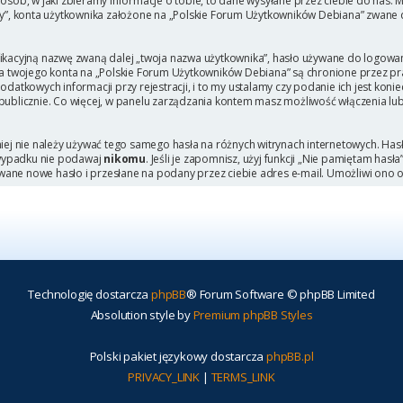
b, w jaki zbieramy informacje o tobie, to dane wysyłane przez ciebie do nas. M
, konta użytkownika założone na „Polskie Forum Użytkowników Debiana” zwane dal
ikacyjną nazwę zwaną dalej „twoja nazwa użytkownika”, hasło używane do logowani
 dla twojego konta na „Polskie Forum Użytkowników Debiana” są chronione przez
tkowych informacji przy rejestracji, i to my ustalamy czy podanie ich jest kon
 publicznie. Co więcej, w panelu zarządzania kontem masz możliwość włączenia lu
niej nie należy używać tego samego hasła na różnych witrynach internetowych. Has
 wypadku nie podawaj
nikomu
. Jeśli je zapomnisz, użyj funkcji „Nie pamiętam hasł
wane nowe hasło i przesłane na podany przez ciebie adres e-mail. Umożliwi ono 
Technologię dostarcza
phpBB
® Forum Software © phpBB Limited
Absolution style by
Premium phpBB Styles
Polski pakiet językowy dostarcza
phpBB.pl
PRIVACY_LINK
|
TERMS_LINK