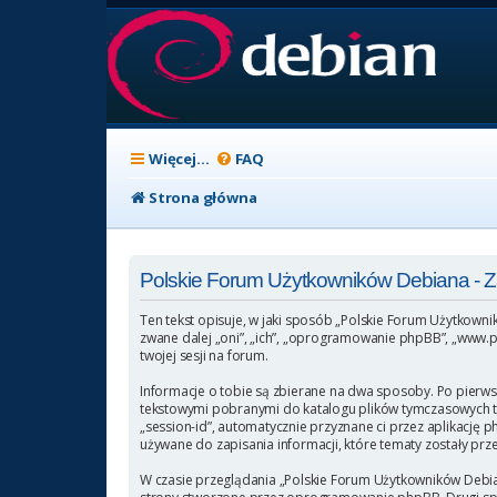
Więcej…
FAQ
Strona główna
Polskie Forum Użytkowników Debiana -
Ten tekst opisuje, w jaki sposób „Polskie Forum Użytkowni
zwane dalej „oni”, „ich”, „oprogramowanie phpBB”, „www.p
twojej sesji na forum.
Informacje o tobie są zbierane na dwa sposoby. Po pierws
tekstowymi pobranymi do katalogu plików tymczasowych twoj
„session-id”, automatycznie przyznane ci przez aplikację 
używane do zapisania informacji, które tematy zostały przez
W czasie przeglądania „Polskie Forum Użytkowników Debia