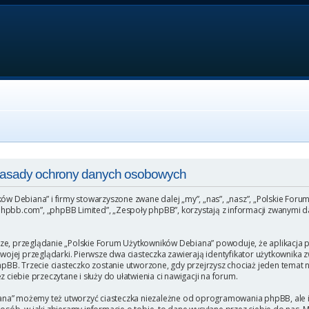
 Zasady ochrony danych osobowych
ków Debiana” i firmy stowarzyszone zwane dalej „my”, „nas”, „nasz”, „Polskie For
hpbb.com”, „phpBB Limited”, „Zespoły phpBB”, korzystają z informacji zwanymi da
ze, przeglądanie „Polskie Forum Użytkowników Debiana” powoduje, że aplikacja ph
ej przeglądarki. Pierwsze dwa ciasteczka zawierają identyfikator użytkownika zw
phpBB. Trzecie ciasteczko zostanie utworzone, gdy przejrzysz chociaż jeden temat
 ciebie przeczytane i służy do ułatwienia ci nawigacji na forum.
na” możemy też utworzyć ciasteczka niezależne od oprogramowania phpBB, ale i