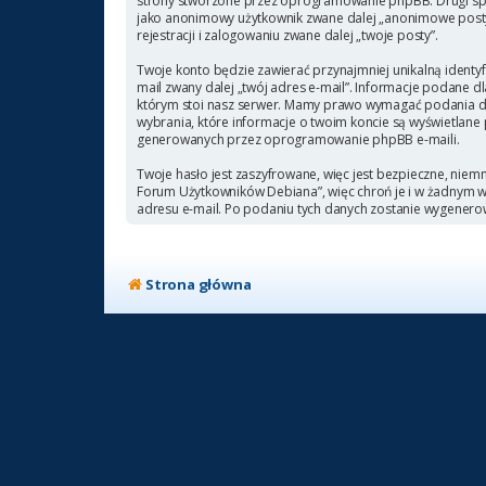
strony stworzone przez oprogramowanie phpBB. Drugi sposó
jako anonimowy użytkownik zwane dalej „anonimowe posty”
rejestracji i zalogowaniu zwane dalej „twoje posty”.
Twoje konto będzie zawierać przynajmniej unikalną identyf
mail zwany dalej „twój adres e-mail”. Informacje podane
którym stoi nasz serwer. Mamy prawo wymagać podania doda
wybrania, które informacje o twoim koncie są wyświetlane
generowanych przez oprogramowanie phpBB e-maili.
Twoje hasło jest zaszyfrowane, więc jest bezpieczne, niem
Forum Użytkowników Debiana”, więc chroń je i w żadnym
adresu e-mail. Po podaniu tych danych zostanie wygenero
Strona główna