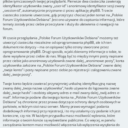
plików tymczasowych twojej przeglądarki. Pierwsze dwa ciasteczka zawierają
identyfikator użytkownika zwany „user-id” i anonimowy identyfikator sesji zwany
„session-id”, automatycznie przyznane ci przez aplikację phpBB. Trzecie
ciasteczko zostanie utworzone, gdy przejrzysz chociaż jeden temat na „Polskie
Forum Użytkowników Debiana”. Jest ono używane do zapisania informacji, które
tematy zostały przez ciebie przeczytane i służy do ułatwienia ci nawigacji na
forum.
W czasie przeglądania „Polskie Forum Użytkowników Debiana” możemy też
utworzyć ciasteczka niezależne od oprogramowania phpBB, ale ich ten
dokument nie dotyczy – ma on opisywać tylko strony stworzone przez
oprogramowanie phpBB. Drugi sposób, w jaki zbieramy informacje o tobie, to
dane wysyłane przez ciebie do nas. Mogą być to między innymi posty napisane
przez ciebie jako anonimowy użytkownik zwane dalej „anonimowe posty”, konta
użytkownika założone na „Polskie Forum Użytkowników Debiana” zwane dalej
„twoje konto” i posty napisane przez ciebie po rejestracji i zalogowaniu zwane
dalej „twoje posty”.
Twoje konto będzie zawierać przynajmniej unikalną identyfikacyjną nazwę
zwaną dalej „twoja nazwa użytkownika”, hasło używane do logowania zwane
dalej „twoje hasło” i osobisty aktywny adres e-mail zwany dalej „twój adres e-
mail”. Informacje podane dla twojego konta na „Polskie Forum Użytkowników
Debiana” są chronione przez prawa dotyczące ochrony danych osobowych w
państwie, w którym stoi nasz serwer. Mamy prawo wymagać podania
dodatkowych informacji przy rejestracji, i to my ustalamy czy podanie ich jest
konieczne, czy nie. W każdym przypadku masz możliwość wybrania, które
informacje o twoim koncie są wyświetlane publicznie. Co więcej, w panelu
zarządzania kontem masz możliwość włączenia lub wyłączenia wysyłania do