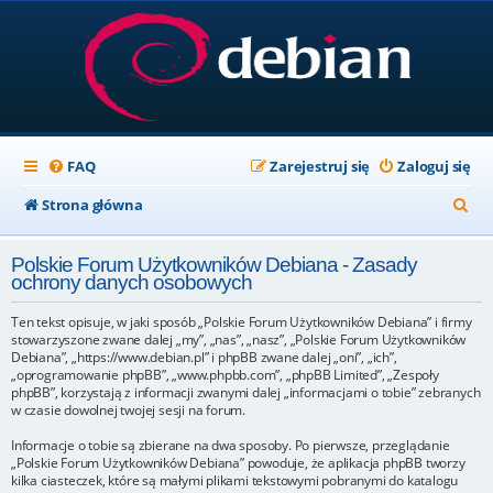
FAQ
Zarejestruj się
Zaloguj się
S
Strona główna
z
Polskie Forum Użytkowników Debiana - Zasady
u
ochrony danych osobowych
k
Ten tekst opisuje, w jaki sposób „Polskie Forum Użytkowników Debiana” i firmy
a
stowarzyszone zwane dalej „my”, „nas”, „nasz”, „Polskie Forum Użytkowników
Debiana”, „https://www.debian.pl” i phpBB zwane dalej „oni”, „ich”,
j
„oprogramowanie phpBB”, „www.phpbb.com”, „phpBB Limited”, „Zespoły
phpBB”, korzystają z informacji zwanymi dalej „informacjami o tobie” zebranych
w czasie dowolnej twojej sesji na forum.
Informacje o tobie są zbierane na dwa sposoby. Po pierwsze, przeglądanie
„Polskie Forum Użytkowników Debiana” powoduje, że aplikacja phpBB tworzy
kilka ciasteczek, które są małymi plikami tekstowymi pobranymi do katalogu