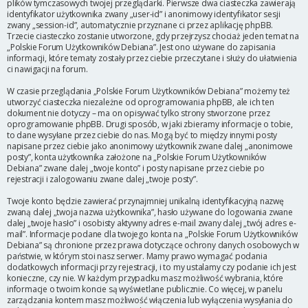
plików tymczasowych twojej przeglądarki. Pierwsze dwa ciasteczka zawierają
identyfikator użytkownika zwany „user-id” i anonimowy identyfikator sesji
zwany „session-id”, automatycznie przyznane ci przez aplikację phpBB.
Trzecie ciasteczko zostanie utworzone, gdy przejrzysz chociaż jeden temat na
„Polskie Forum Użytkowników Debiana”. Jest ono używane do zapisania
informacji, które tematy zostały przez ciebie przeczytane i służy do ułatwienia
ci nawigacji na forum.
W czasie przeglądania „Polskie Forum Użytkowników Debiana” możemy też
utworzyć ciasteczka niezależne od oprogramowania phpBB, ale ich ten
dokument nie dotyczy – ma on opisywać tylko strony stworzone przez
oprogramowanie phpBB. Drugi sposób, w jaki zbieramy informacje o tobie,
to dane wysyłane przez ciebie do nas. Mogą być to między innymi posty
napisane przez ciebie jako anonimowy użytkownik zwane dalej „anonimowe
posty”, konta użytkownika założone na „Polskie Forum Użytkowników
Debiana” zwane dalej „twoje konto” i posty napisane przez ciebie po
rejestracji i zalogowaniu zwane dalej „twoje posty”.
Twoje konto będzie zawierać przynajmniej unikalną identyfikacyjną nazwę
zwaną dalej „twoja nazwa użytkownika”, hasło używane do logowania zwane
dalej „twoje hasło” i osobisty aktywny adres e-mail zwany dalej „twój adres e-
mail”. Informacje podane dla twojego konta na „Polskie Forum Użytkowników
Debiana” są chronione przez prawa dotyczące ochrony danych osobowych w
państwie, w którym stoi nasz serwer. Mamy prawo wymagać podania
dodatkowych informacji przy rejestracji, i to my ustalamy czy podanie ich jest
konieczne, czy nie. W każdym przypadku masz możliwość wybrania, które
informacje o twoim koncie są wyświetlane publicznie. Co więcej, w panelu
zarządzania kontem masz możliwość włączenia lub wyłączenia wysyłania do