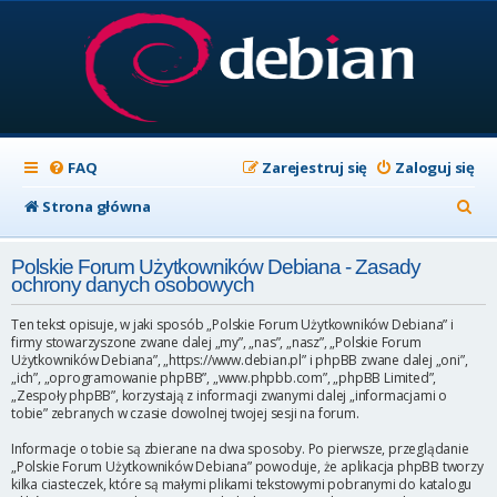
FAQ
Zarejestruj się
Zaloguj się
S
Strona główna
z
Polskie Forum Użytkowników Debiana - Zasady
u
ochrony danych osobowych
k
Ten tekst opisuje, w jaki sposób „Polskie Forum Użytkowników Debiana” i
a
firmy stowarzyszone zwane dalej „my”, „nas”, „nasz”, „Polskie Forum
Użytkowników Debiana”, „https://www.debian.pl” i phpBB zwane dalej „oni”,
j
„ich”, „oprogramowanie phpBB”, „www.phpbb.com”, „phpBB Limited”,
„Zespoły phpBB”, korzystają z informacji zwanymi dalej „informacjami o
tobie” zebranych w czasie dowolnej twojej sesji na forum.
Informacje o tobie są zbierane na dwa sposoby. Po pierwsze, przeglądanie
„Polskie Forum Użytkowników Debiana” powoduje, że aplikacja phpBB tworzy
kilka ciasteczek, które są małymi plikami tekstowymi pobranymi do katalogu