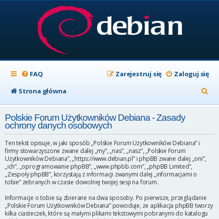
FAQ
Zarejestruj się
Zaloguj się
S
Strona główna
z
Polskie Forum Użytkowników Debiana - Zasady
u
ochrony danych osobowych
k
Ten tekst opisuje, w jaki sposób „Polskie Forum Użytkowników Debiana” i
a
firmy stowarzyszone zwane dalej „my”, „nas”, „nasz”, „Polskie Forum
Użytkowników Debiana”, „https://www.debian.pl” i phpBB zwane dalej „oni”,
j
„ich”, „oprogramowanie phpBB”, „www.phpbb.com”, „phpBB Limited”,
„Zespoły phpBB”, korzystają z informacji zwanymi dalej „informacjami o
tobie” zebranych w czasie dowolnej twojej sesji na forum.
Informacje o tobie są zbierane na dwa sposoby. Po pierwsze, przeglądanie
„Polskie Forum Użytkowników Debiana” powoduje, że aplikacja phpBB tworzy
kilka ciasteczek, które są małymi plikami tekstowymi pobranymi do katalogu