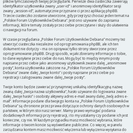
plików tymczasowych twojej przeglądarki. Pierwsze dwa ciasteczka zawierają
identyfikator użytkownika zwany „user-id” i anonimowy identyfikator sesji
zwany „session-id”, automatycznie przyznane ci przez aplikację phpBB.
Trzecie ciasteczko zostanie utworzone, gdy przejrzysz chociaż jeden temat na
„Polskie Forum Użytkowników Debiana”. Jest ono używane do zapisania
informacji, które tematy zostały przez ciebie przeczytane i służy do ułatwienia
ci nawigacji na forum.
W czasie przeglądania „Polskie Forum Użytkowników Debiana” możemy też
utworzyć ciasteczka niezależne od oprogramowania phpBB, ale ich ten
dokument nie dotyczy – ma on opisywać tylko strony stworzone przez
oprogramowanie phpBB. Drugi sposób, w jaki zbieramy informacje o tobie,
to dane wysyłane przez ciebie do nas. Mogą być to między innymi posty
napisane przez ciebie jako anonimowy użytkownik zwane dalej „anonimowe
posty”, konta użytkownika założone na „Polskie Forum Użytkowników
Debiana” zwane dalej „twoje konto” i posty napisane przez ciebie po
rejestracji i zalogowaniu zwane dalej „twoje posty”.
Twoje konto będzie zawierać przynajmniej unikalną identyfikacyjną nazwę
zwaną dalej „twoja nazwa użytkownika”, hasło używane do logowania zwane
dalej „twoje hasło” i osobisty aktywny adres e-mail zwany dalej „twój adres e-
mail”. Informacje podane dla twojego konta na „Polskie Forum Użytkowników
Debiana” są chronione przez prawa dotyczące ochrony danych osobowych w
państwie, w którym stoi nasz serwer. Mamy prawo wymagać podania
dodatkowych informacji przy rejestracji, i to my ustalamy czy podanie ich jest
konieczne, czy nie. W każdym przypadku masz możliwość wybrania, które
informacje o twoim koncie są wyświetlane publicznie. Co więcej, w panelu
zarządzania kontem masz możliwość włączenia lub wyłączenia wysyłania do