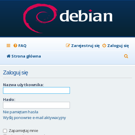
FAQ
Zarejestruj się
Zaloguj się
S
Strona główna
z
Zaloguj się
u
k
Nazwa użytkownika:
a
Hasło:
j
Nie pamiętam hasła
Wyślij ponownie e-mail aktywacyjny
Zapamiętaj mnie