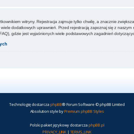
ownikiem witryny. Rejestracja zajmuje tylko chwilę, a znacznie zwiększa 
wiele dodatkowych uprawnień. Przed rejestracją zapoznaj się z naszy
FAQ), gdzie jest wyjaśnionych wiele podstawowych zagadnień dotyczącyc
ych
Technologię dostarcza
phpBB
® Forum Software © phpBB Limited
Absolution style by
Premium phpBB Styles
Polski pakiet językowy dostarcza
phpBB.pl
PRIVACY_LINK
|
TERMS_LINK