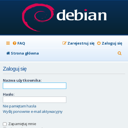
FAQ
Zarejestruj się
Zaloguj się
S
Strona główna
z
Zaloguj się
u
k
Nazwa użytkownika:
a
Hasło:
j
Nie pamiętam hasła
Wyślij ponownie e-mail aktywacyjny
Zapamiętaj mnie