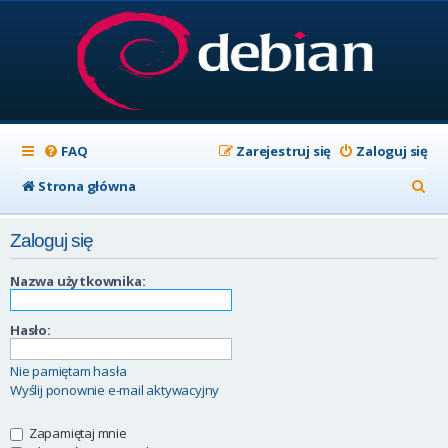
FAQ
Zarejestruj się
Zaloguj się
S
Strona główna
z
Zaloguj się
u
k
Nazwa użytkownika:
a
Hasło:
j
Nie pamiętam hasła
Wyślij ponownie e-mail aktywacyjny
Zapamiętaj mnie