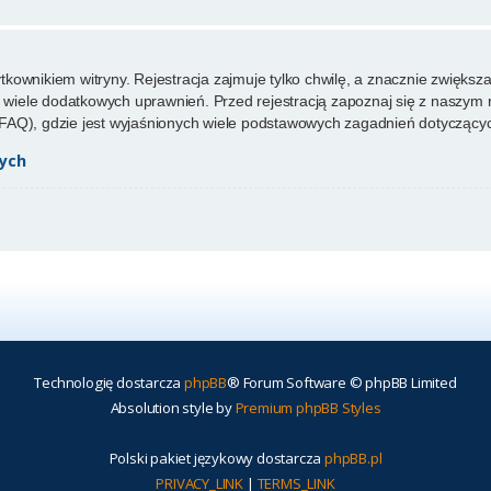
ownikiem witryny. Rejestracja zajmuje tylko chwilę, a znacznie zwiększa 
wiele dodatkowych uprawnień. Przed rejestracją zapoznaj się z naszy
FAQ), gdzie jest wyjaśnionych wiele podstawowych zagadnień dotyczącyc
ych
Technologię dostarcza
phpBB
® Forum Software © phpBB Limited
Absolution style by
Premium phpBB Styles
Polski pakiet językowy dostarcza
phpBB.pl
PRIVACY_LINK
|
TERMS_LINK