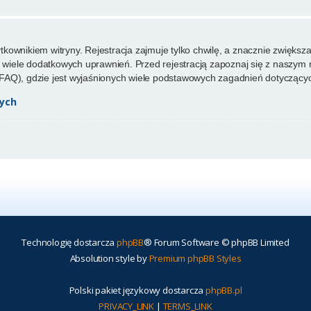
ownikiem witryny. Rejestracja zajmuje tylko chwilę, a znacznie zwiększa 
wiele dodatkowych uprawnień. Przed rejestracją zapoznaj się z naszy
FAQ), gdzie jest wyjaśnionych wiele podstawowych zagadnień dotyczącyc
ych
Technologię dostarcza
phpBB
® Forum Software © phpBB Limited
Absolution style by
Premium phpBB Styles
Polski pakiet językowy dostarcza
phpBB.pl
PRIVACY_LINK
|
TERMS_LINK