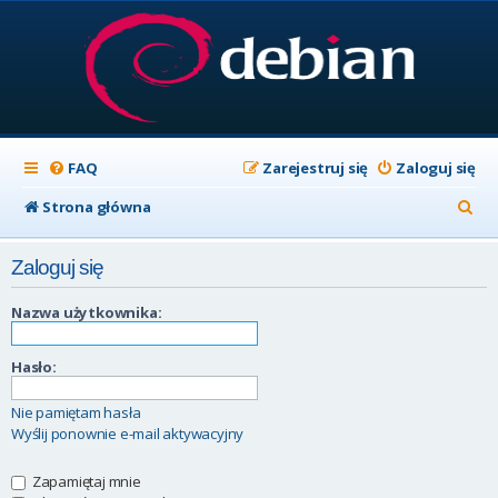
FAQ
Zarejestruj się
Zaloguj się
S
Strona główna
z
Zaloguj się
u
k
Nazwa użytkownika:
a
Hasło:
j
Nie pamiętam hasła
Wyślij ponownie e-mail aktywacyjny
Zapamiętaj mnie