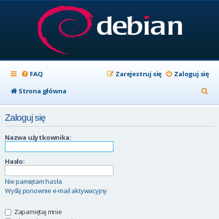
FAQ
Zarejestruj się
Zaloguj się
S
Strona główna
z
Zaloguj się
u
k
Nazwa użytkownika:
a
Hasło:
j
Nie pamiętam hasła
Wyślij ponownie e-mail aktywacyjny
Zapamiętaj mnie