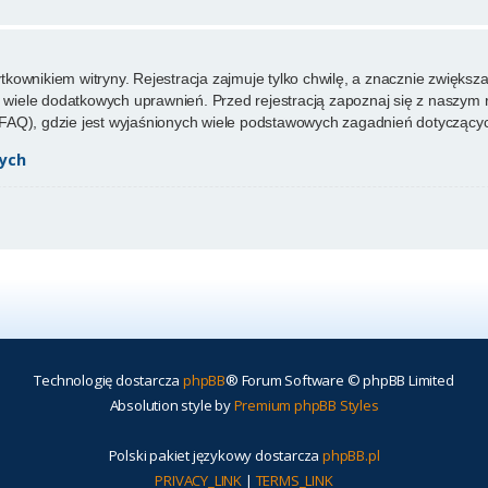
ownikiem witryny. Rejestracja zajmuje tylko chwilę, a znacznie zwiększa 
wiele dodatkowych uprawnień. Przed rejestracją zapoznaj się z naszy
FAQ), gdzie jest wyjaśnionych wiele podstawowych zagadnień dotyczącyc
ych
Technologię dostarcza
phpBB
® Forum Software © phpBB Limited
Absolution style by
Premium phpBB Styles
Polski pakiet językowy dostarcza
phpBB.pl
PRIVACY_LINK
|
TERMS_LINK