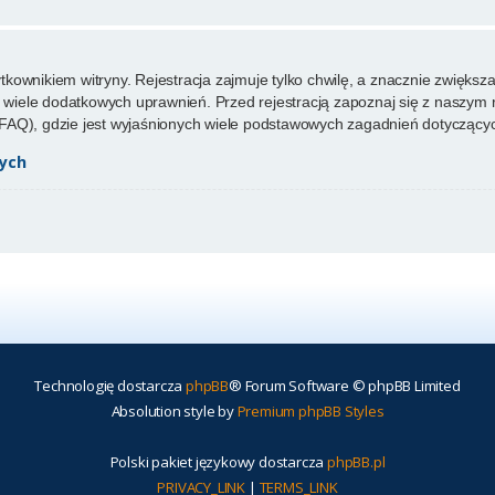
ownikiem witryny. Rejestracja zajmuje tylko chwilę, a znacznie zwiększa 
wiele dodatkowych uprawnień. Przed rejestracją zapoznaj się z naszy
FAQ), gdzie jest wyjaśnionych wiele podstawowych zagadnień dotyczącyc
ych
Technologię dostarcza
phpBB
® Forum Software © phpBB Limited
Absolution style by
Premium phpBB Styles
Polski pakiet językowy dostarcza
phpBB.pl
PRIVACY_LINK
|
TERMS_LINK