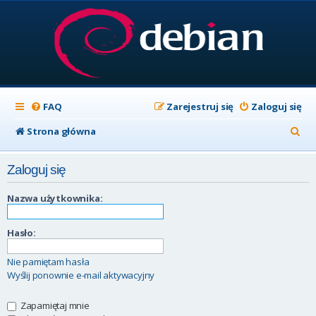
FAQ
Zarejestruj się
Zaloguj się
S
Strona główna
z
Zaloguj się
u
k
Nazwa użytkownika:
a
Hasło:
j
Nie pamiętam hasła
Wyślij ponownie e-mail aktywacyjny
Zapamiętaj mnie