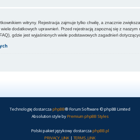
ownikiem witryny. Rejestracja zajmuje tylko chwilę, a znacznie zwiększa 
wiele dodatkowych uprawnień. Przed rejestracją zapoznaj się z naszy
FAQ), gdzie jest wyjaśnionych wiele podstawowych zagadnień dotyczącyc
ych
Technologię dostarcza
phpBB
® Forum Software © phpBB Limited
Absolution style by
Premium phpBB Styles
Polski pakiet językowy dostarcza
phpBB.pl
PRIVACY_LINK
|
TERMS_LINK