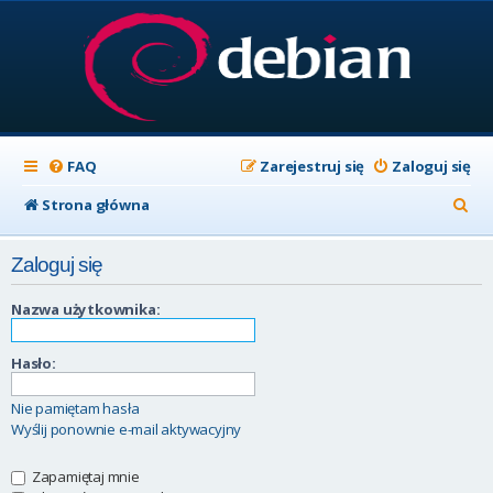
FAQ
Zarejestruj się
Zaloguj się
S
Strona główna
z
Zaloguj się
u
k
Nazwa użytkownika:
a
Hasło:
j
Nie pamiętam hasła
Wyślij ponownie e-mail aktywacyjny
Zapamiętaj mnie