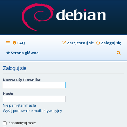
FAQ
Zarejestruj się
Zaloguj się
S
Strona główna
z
Zaloguj się
u
k
Nazwa użytkownika:
a
Hasło:
j
Nie pamiętam hasła
Wyślij ponownie e-mail aktywacyjny
Zapamiętaj mnie