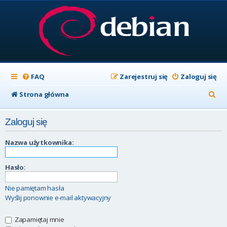
FAQ
Zarejestruj się
Zaloguj się
S
Strona główna
z
Zaloguj się
u
k
Nazwa użytkownika:
a
Hasło:
j
Nie pamiętam hasła
Wyślij ponownie e-mail aktywacyjny
Zapamiętaj mnie