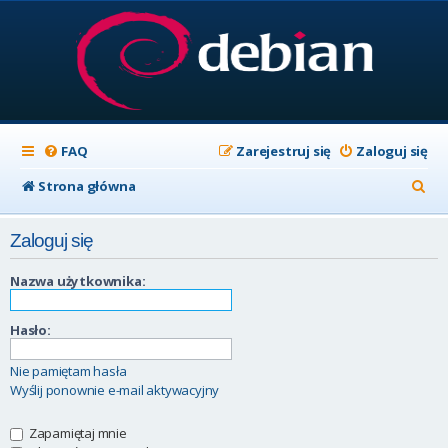
FAQ
Zarejestruj się
Zaloguj się
S
Strona główna
z
Zaloguj się
u
k
Nazwa użytkownika:
a
Hasło:
j
Nie pamiętam hasła
Wyślij ponownie e-mail aktywacyjny
Zapamiętaj mnie