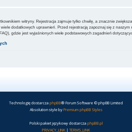
ownikiem witryny. Rejestracja zajmuje tylko chwilę, a znacznie zwiększa 
wiele dodatkowych uprawnień. Przed rejestracją zapoznaj się z naszy
FAQ), gdzie jest wyjaśnionych wiele podstawowych zagadnień dotyczącyc
ych
Technologię dostarcza
phpBB
® Forum Software © phpBB Limited
Absolution style by
Premium phpBB Styles
Polski pakiet językowy dostarcza
phpBB.pl
PRIVACY_LINK
|
TERMS_LINK