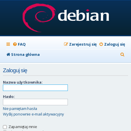
FAQ
Zarejestruj się
Zaloguj się
S
Strona główna
z
Zaloguj się
u
k
Nazwa użytkownika:
a
Hasło:
j
Nie pamiętam hasła
Wyślij ponownie e-mail aktywacyjny
Zapamiętaj mnie