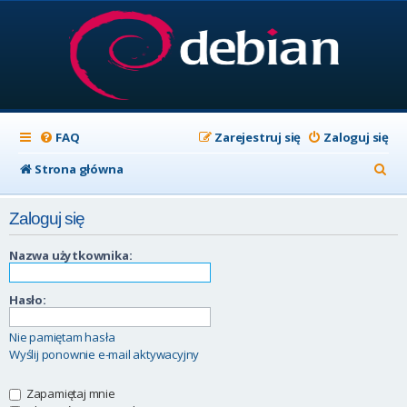
FAQ
Zarejestruj się
Zaloguj się
S
Strona główna
z
Zaloguj się
u
k
Nazwa użytkownika:
a
Hasło:
j
Nie pamiętam hasła
Wyślij ponownie e-mail aktywacyjny
Zapamiętaj mnie