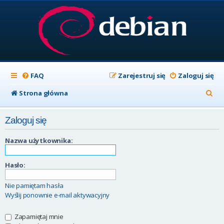
FAQ
Zarejestruj się
Zaloguj się
S
Strona główna
z
Zaloguj się
u
k
Nazwa użytkownika:
a
Hasło:
j
Nie pamiętam hasła
Wyślij ponownie e-mail aktywacyjny
Zapamiętaj mnie