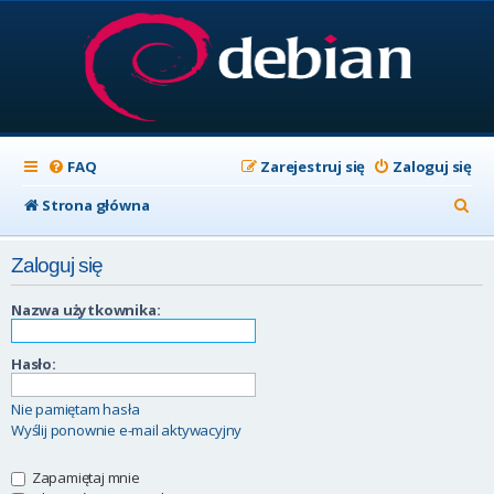
FAQ
Zarejestruj się
Zaloguj się
S
Strona główna
z
Zaloguj się
u
k
Nazwa użytkownika:
a
Hasło:
j
Nie pamiętam hasła
Wyślij ponownie e-mail aktywacyjny
Zapamiętaj mnie