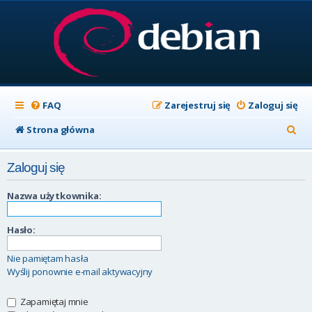
FAQ
Zarejestruj się
Zaloguj się
S
Strona główna
z
Zaloguj się
u
k
Nazwa użytkownika:
a
Hasło:
j
Nie pamiętam hasła
Wyślij ponownie e-mail aktywacyjny
Zapamiętaj mnie