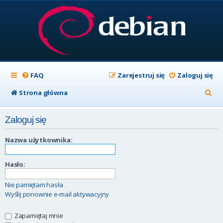
FAQ
Zarejestruj się
Zaloguj się
S
Strona główna
z
Zaloguj się
u
k
Nazwa użytkownika:
a
Hasło:
j
Nie pamiętam hasła
Wyślij ponownie e-mail aktywacyjny
Zapamiętaj mnie