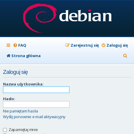
FAQ
Zarejestruj się
Zaloguj się
S
Strona główna
z
Zaloguj się
u
k
Nazwa użytkownika:
a
Hasło:
j
Nie pamiętam hasła
Wyślij ponownie e-mail aktywacyjny
Zapamiętaj mnie