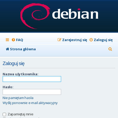
FAQ
Zarejestruj się
Zaloguj się
S
Strona główna
z
Zaloguj się
u
k
Nazwa użytkownika:
a
Hasło:
j
Nie pamiętam hasła
Wyślij ponownie e-mail aktywacyjny
Zapamiętaj mnie