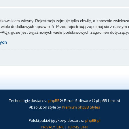
ownikiem witryny. Rejestracja zajmuje tylko chwilę, a znacznie zwiększa 
wiele dodatkowych uprawnień. Przed rejestracją zapoznaj się z naszy
FAQ), gdzie jest wyjaśnionych wiele podstawowych zagadnień dotyczącyc
ych
Technologię dostarcza
phpBB
® Forum Software © phpBB Limited
Absolution style by
Premium phpBB Styles
Polski pakiet językowy dostarcza
phpBB.pl
PRIVACY_LINK
|
TERMS_LINK