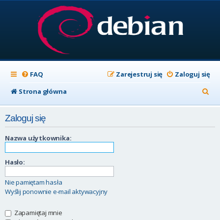
FAQ
Zarejestruj się
Zaloguj się
S
Strona główna
z
Zaloguj się
u
k
Nazwa użytkownika:
a
Hasło:
j
Nie pamiętam hasła
Wyślij ponownie e-mail aktywacyjny
Zapamiętaj mnie