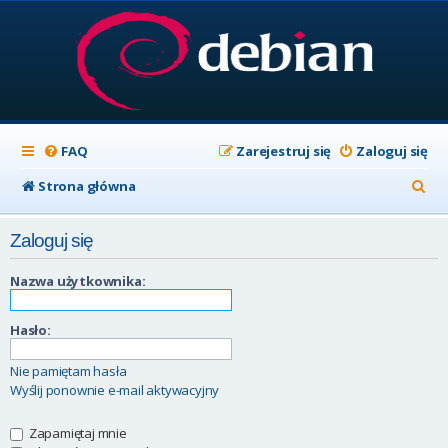
FAQ
Zarejestruj się
Zaloguj się
S
Strona główna
z
Zaloguj się
u
k
Nazwa użytkownika:
a
Hasło:
j
Nie pamiętam hasła
Wyślij ponownie e-mail aktywacyjny
Zapamiętaj mnie