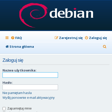
FAQ
Zarejestruj się
Zaloguj się
S
Strona główna
z
Zaloguj się
u
k
Nazwa użytkownika:
a
Hasło:
j
Nie pamiętam hasła
Wyślij ponownie e-mail aktywacyjny
Zapamiętaj mnie