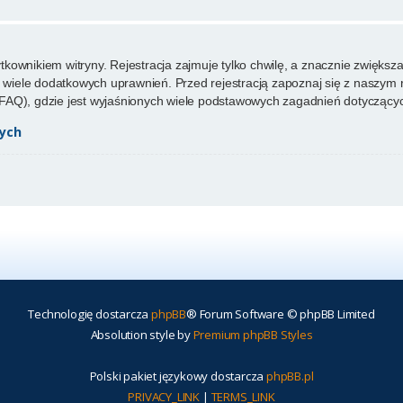
ownikiem witryny. Rejestracja zajmuje tylko chwilę, a znacznie zwiększa 
wiele dodatkowych uprawnień. Przed rejestracją zapoznaj się z naszy
FAQ), gdzie jest wyjaśnionych wiele podstawowych zagadnień dotyczącyc
ych
Technologię dostarcza
phpBB
® Forum Software © phpBB Limited
Absolution style by
Premium phpBB Styles
Polski pakiet językowy dostarcza
phpBB.pl
PRIVACY_LINK
|
TERMS_LINK