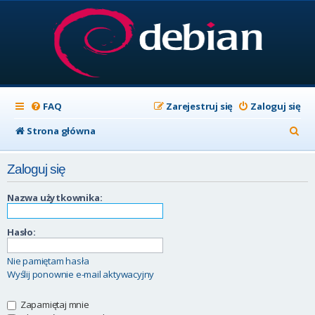
FAQ
Zarejestruj się
Zaloguj się
S
Strona główna
z
Zaloguj się
u
k
Nazwa użytkownika:
a
Hasło:
j
Nie pamiętam hasła
Wyślij ponownie e-mail aktywacyjny
Zapamiętaj mnie