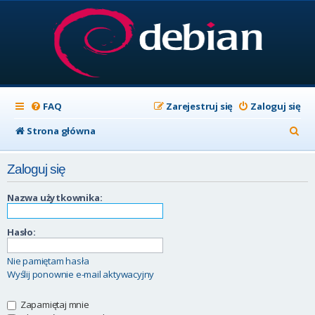
FAQ
Zarejestruj się
Zaloguj się
S
Strona główna
z
Zaloguj się
u
k
Nazwa użytkownika:
a
Hasło:
j
Nie pamiętam hasła
Wyślij ponownie e-mail aktywacyjny
Zapamiętaj mnie