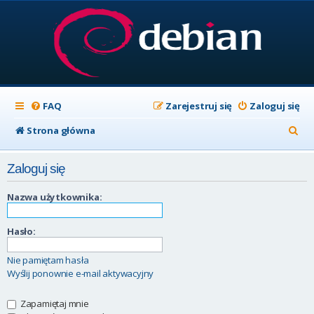
FAQ
Zarejestruj się
Zaloguj się
S
Strona główna
z
Zaloguj się
u
k
Nazwa użytkownika:
a
Hasło:
j
Nie pamiętam hasła
Wyślij ponownie e-mail aktywacyjny
Zapamiętaj mnie