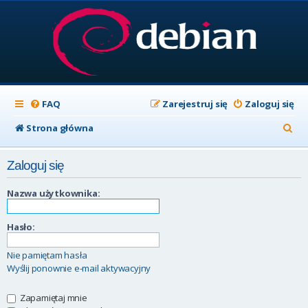
FAQ
Zarejestruj się
Zaloguj się
S
Strona główna
z
Zaloguj się
u
k
Nazwa użytkownika:
a
Hasło:
j
Nie pamiętam hasła
Wyślij ponownie e-mail aktywacyjny
Zapamiętaj mnie