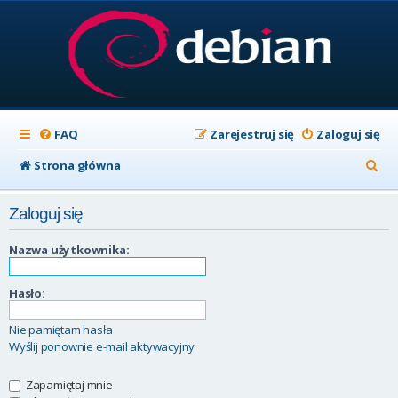
FAQ
Zarejestruj się
Zaloguj się
S
Strona główna
z
Zaloguj się
u
k
Nazwa użytkownika:
a
Hasło:
j
Nie pamiętam hasła
Wyślij ponownie e-mail aktywacyjny
Zapamiętaj mnie