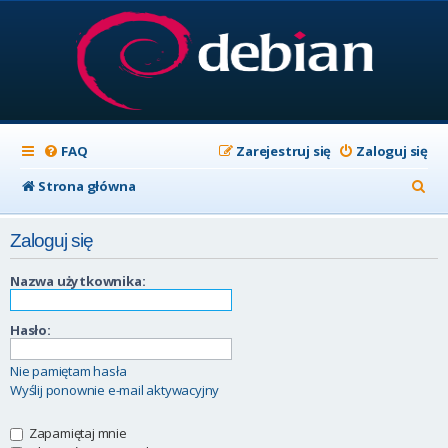
FAQ
Zarejestruj się
Zaloguj się
S
Strona główna
z
Zaloguj się
u
k
Nazwa użytkownika:
a
Hasło:
j
Nie pamiętam hasła
Wyślij ponownie e-mail aktywacyjny
Zapamiętaj mnie