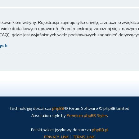
ownikiem witryny. Rejestracja zajmuje tylko chwilę, a znacznie zwiększa 
wiele dodatkowych uprawnień. Przed rejestracją zapoznaj się z naszy
FAQ), gdzie jest wyjaśnionych wiele podstawowych zagadnień dotyczącyc
ych
Technologię dostarcza
phpBB
® Forum Software © phpBB Limited
Absolution style by
Premium phpBB Styles
Polski pakiet językowy dostarcza
phpBB.pl
PRIVACY_LINK
|
TERMS_LINK