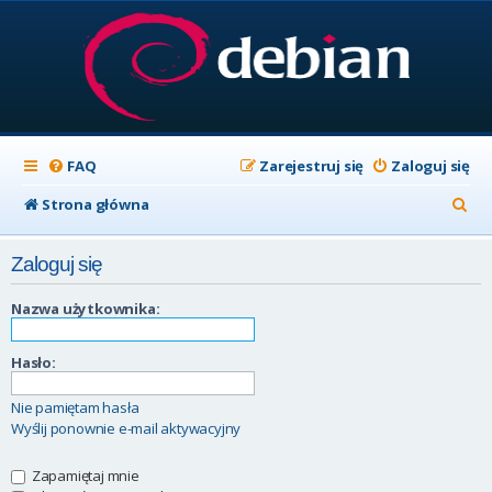
FAQ
Zarejestruj się
Zaloguj się
S
Strona główna
z
Zaloguj się
u
k
Nazwa użytkownika:
a
Hasło:
j
Nie pamiętam hasła
Wyślij ponownie e-mail aktywacyjny
Zapamiętaj mnie