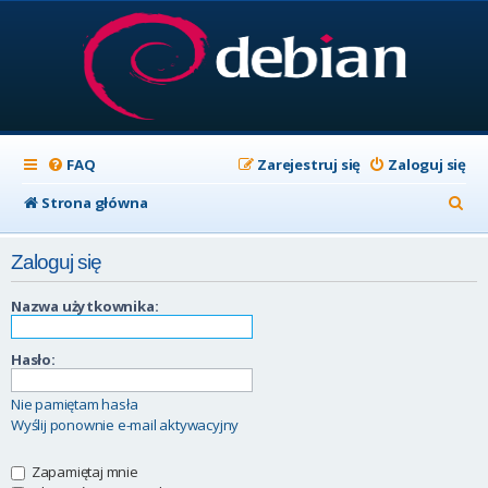
FAQ
Zarejestruj się
Zaloguj się
S
Strona główna
z
Zaloguj się
u
k
Nazwa użytkownika:
a
Hasło:
j
Nie pamiętam hasła
Wyślij ponownie e-mail aktywacyjny
Zapamiętaj mnie