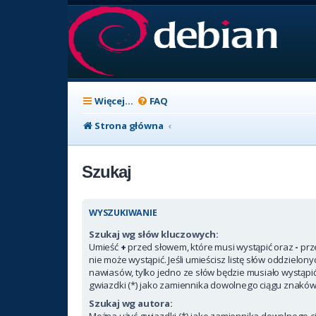
Więcej…
FAQ
Strona główna
Szukaj
WYSZUKIWANIE
Szukaj wg słów kluczowych:
Umieść
+
przed słowem, które musi wystąpić oraz
-
prz
nie może wystąpić. Jeśli umieścisz listę słów oddzielon
nawiasów, tylko jedno ze słów będzie musiało wystąpi
gwiazdki (*) jako zamiennika dowolnego ciągu znaków
Szukaj wg autora:
Można użyć gwiazdki (*) jako zamiennika dowolnego c