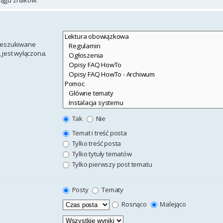
rzeszukiwane
 jest wyłączona.
Tak
Nie
Temat i treść posta
Tylko treść posta
Tylko tytuły tematów
Tylko pierwszy post tematu
Posty
Tematy
Rosnąco
Malejąco