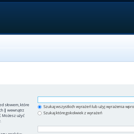
ed słowem, które
Szukaj wszystkich wyrażeń lub użyj wyrażenia w
ych
|
wewnątrz
Szukaj któregokolwiek z wyrażeń
ć. Możesz użyć
.
iągu znaków.