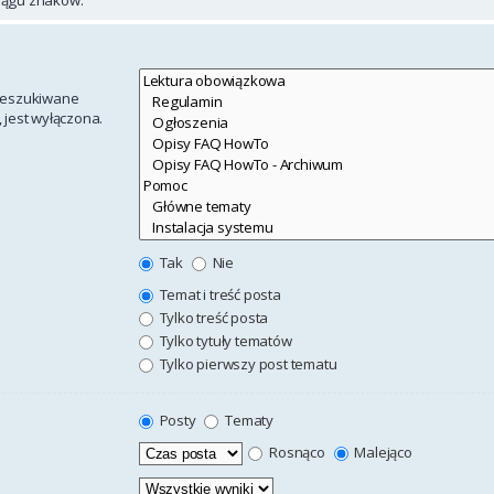
rzeszukiwane
 jest wyłączona.
Tak
Nie
Temat i treść posta
Tylko treść posta
Tylko tytuły tematów
Tylko pierwszy post tematu
Posty
Tematy
Rosnąco
Malejąco