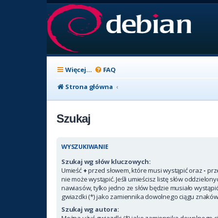
Więcej…
FAQ
Strona główna
Szukaj
WYSZUKIWANIE
Szukaj wg słów kluczowych:
Umieść
+
przed słowem, które musi wystąpić oraz
-
prz
nie może wystąpić. Jeśli umieścisz listę słów oddzielon
nawiasów, tylko jedno ze słów będzie musiało wystąpi
gwiazdki (*) jako zamiennika dowolnego ciągu znaków
Szukaj wg autora:
Można użyć gwiazdki (*) jako zamiennika dowolnego c