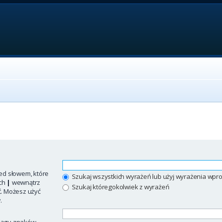
ed słowem, które
Szukaj wszystkich wyrażeń lub użyj wyrażenia w
ych
|
wewnątrz
Szukaj któregokolwiek z wyrażeń
ć. Możesz użyć
.
iągu znaków.