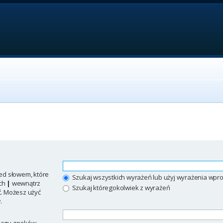
ed słowem, które
Szukaj wszystkich wyrażeń lub użyj wyrażenia w
ych
|
wewnątrz
Szukaj któregokolwiek z wyrażeń
ć. Możesz użyć
.
iągu znaków.