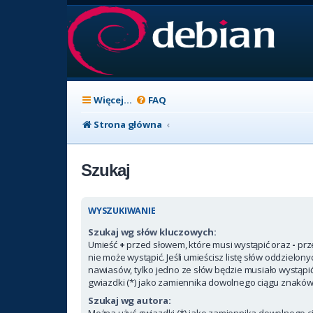
Więcej…
FAQ
Strona główna
Szukaj
WYSZUKIWANIE
Szukaj wg słów kluczowych:
Umieść
+
przed słowem, które musi wystąpić oraz
-
prz
nie może wystąpić. Jeśli umieścisz listę słów oddzielon
nawiasów, tylko jedno ze słów będzie musiało wystąpi
gwiazdki (*) jako zamiennika dowolnego ciągu znaków
Szukaj wg autora:
Można użyć gwiazdki (*) jako zamiennika dowolnego c