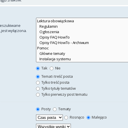
rzeszukiwane
 jest wyłączona.
Tak
Nie
Temat i treść posta
Tylko treść posta
Tylko tytuły tematów
Tylko pierwszy post tematu
Posty
Tematy
Rosnąco
Malejąco