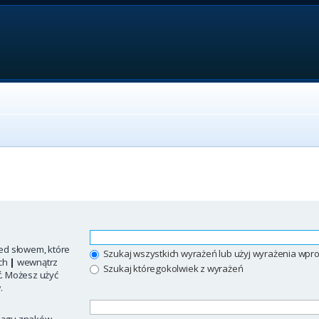
ed słowem, które
Szukaj wszystkich wyrażeń lub użyj wyrażenia w
ych
|
wewnątrz
Szukaj któregokolwiek z wyrażeń
ć. Możesz użyć
.
iągu znaków.