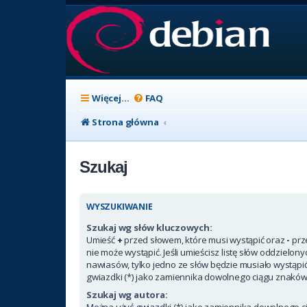
Więcej…
FAQ
Strona główna
Szukaj
WYSZUKIWANIE
Szukaj wg słów kluczowych:
Umieść
+
przed słowem, które musi wystąpić oraz
-
prz
nie może wystąpić. Jeśli umieścisz listę słów oddzielon
nawiasów, tylko jedno ze słów będzie musiało wystąpi
gwiazdki (*) jako zamiennika dowolnego ciągu znaków
Szukaj wg autora:
Można użyć gwiazdki (*) jako zamiennika dowolnego c