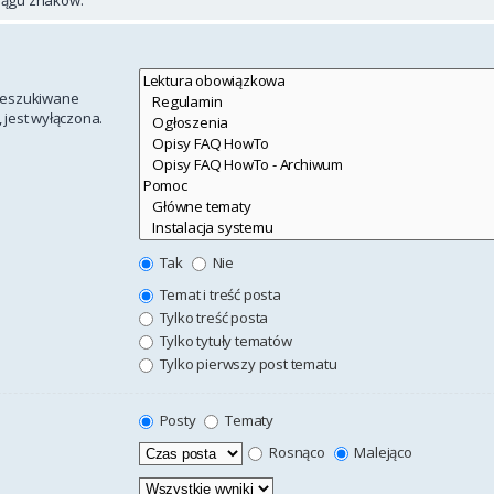
rzeszukiwane
 jest wyłączona.
Tak
Nie
Temat i treść posta
Tylko treść posta
Tylko tytuły tematów
Tylko pierwszy post tematu
Posty
Tematy
Rosnąco
Malejąco