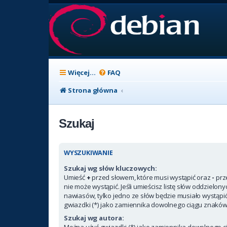
Więcej…
FAQ
Strona główna
Szukaj
WYSZUKIWANIE
Szukaj wg słów kluczowych:
Umieść
+
przed słowem, które musi wystąpić oraz
-
prz
nie może wystąpić. Jeśli umieścisz listę słów oddzielon
nawiasów, tylko jedno ze słów będzie musiało wystąpi
gwiazdki (*) jako zamiennika dowolnego ciągu znaków
Szukaj wg autora:
Można użyć gwiazdki (*) jako zamiennika dowolnego c