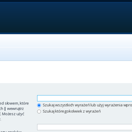
ed słowem, które
Szukaj wszystkich wyrażeń lub użyj wyrażenia w
ych
|
wewnątrz
Szukaj któregokolwiek z wyrażeń
ć. Możesz użyć
.
iągu znaków.