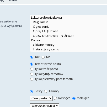
rzeszukiwane
 jest wyłączona.
Tak
Nie
Temat i treść posta
Tylko treść posta
Tylko tytuły tematów
Tylko pierwszy post tematu
Posty
Tematy
Rosnąco
Malejąco