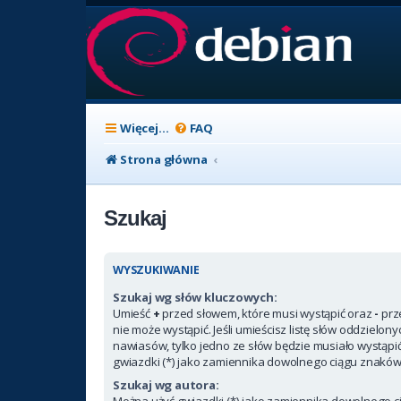
Więcej…
FAQ
Strona główna
Szukaj
WYSZUKIWANIE
Szukaj wg słów kluczowych:
Umieść
+
przed słowem, które musi wystąpić oraz
-
prz
nie może wystąpić. Jeśli umieścisz listę słów oddzielon
nawiasów, tylko jedno ze słów będzie musiało wystąpi
gwiazdki (*) jako zamiennika dowolnego ciągu znaków
Szukaj wg autora:
Można użyć gwiazdki (*) jako zamiennika dowolnego c