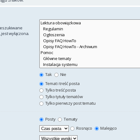
rzeszukiwane
 jest wyłączona.
Tak
Nie
Temat i treść posta
Tylko treść posta
Tylko tytuły tematów
Tylko pierwszy post tematu
Posty
Tematy
Rosnąco
Malejąco