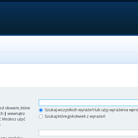
ed słowem, które
Szukaj wszystkich wyrażeń lub użyj wyrażenia w
ych
|
wewnątrz
Szukaj któregokolwiek z wyrażeń
ć. Możesz użyć
.
iągu znaków.