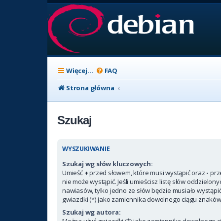
Więcej…
FAQ
Strona główna
Szukaj
WYSZUKIWANIE
Szukaj wg słów kluczowych:
Umieść
+
przed słowem, które musi wystąpić oraz
-
prz
nie może wystąpić. Jeśli umieścisz listę słów oddzielon
nawiasów, tylko jedno ze słów będzie musiało wystąpi
gwiazdki (*) jako zamiennika dowolnego ciągu znaków
Szukaj wg autora:
Można użyć gwiazdki (*) jako zamiennika dowolnego c