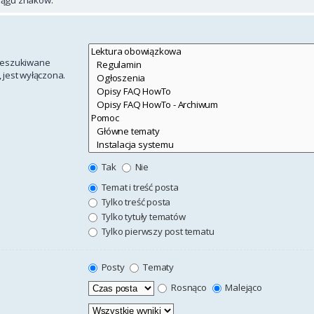
rzeszukiwane
 jest wyłączona.
Tak
Nie
Temat i treść posta
Tylko treść posta
Tylko tytuły tematów
Tylko pierwszy post tematu
Posty
Tematy
Rosnąco
Malejąco