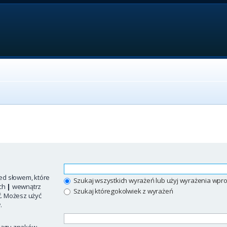
ed słowem, które
Szukaj wszystkich wyrażeń lub użyj wyrażenia w
ych
|
wewnątrz
Szukaj któregokolwiek z wyrażeń
ć. Możesz użyć
.
iągu znaków.